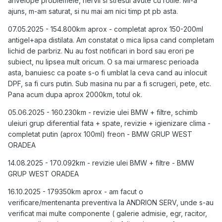
anvelope problemele, nervii si stresul avute cu rotile. Mi-a
ajuns, m-am saturat, si nu mai am nici timp pt pb asta.
07.05.2025 - 154.800km aprox - completat aprox 150-200ml
antigel+apa distilata. Am constatat o mica lipsa cand completam
lichid de parbriz. Nu au fost notificari in bord sau erori pe
subiect, nu lipsea mult oricum. O sa mai urmaresc perioada
asta, banuiesc ca poate s-o fi umblat la ceva cand au inlocuit
DPF, sa fi curs putin. Sub masina nu par a fi scrugeri, pete, etc.
Pana acum dupa aprox 2000km, totul ok.
05.06.2025 - 160.230km - revizie ulei BMW + filtre, schimb
uleiuri grup diferential fata + spate, revizie + igienizare clima -
completat putin (aprox 100ml) freon - BMW GRUP WEST
ORADEA
14.08.2025 - 170.092km - revizie ulei BMW + filtre - BMW
GRUP WEST ORADEA
16.10.2025 - 179350km aprox - am facut o
verificare/mentenanta preventiva la ANDRION SERV, unde s-au
verificat mai multe componente ( galerie admisie, egr, racitor,