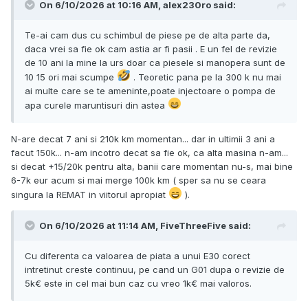
On 6/10/2026 at 10:16 AM,
alex230ro
said:
Te-ai cam dus cu schimbul de piese pe de alta parte da,
daca vrei sa fie ok cam astia ar fi pasii . E un fel de revizie
de 10 ani la mine la urs doar ca piesele si manopera sunt de
10 15 ori mai scumpe
. Teoretic pana pe la 300 k nu mai
ai multe care se te ameninte,poate injectoare o pompa de
apa curele maruntisuri din astea
N-are decat 7 ani si 210k km momentan... dar in ultimii 3 ani a
facut 150k... n-am incotro decat sa fie ok, ca alta masina n-am...
si decat +15/20k pentru alta, banii care momentan nu-s, mai bine
6-7k eur acum si mai merge 100k km ( sper sa nu se ceara
singura la REMAT in viitorul apropiat
).
On 6/10/2026 at 11:14 AM,
FiveThreeFive
said:
Cu diferenta ca valoarea de piata a unui E30 corect
intretinut creste continuu, pe cand un G01 dupa o revizie de
5k€ este in cel mai bun caz cu vreo 1k€ mai valoros.