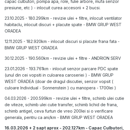
capac culbutori, pompa apa, role, fulie arbore, mufa senzor
presiune, etc ) - inlocuit curea accesorii + 2 bucsi.
23.10.2025 - 180.299km - revizie ulei + filtre, inlocuit ventilator
habitaclu, inlocuit discuri + placute spate - BMW GRUP WEST
ORADEA
12.11.2025 - 182.920km - inlocuit discuri si placute frana fata -
BMW GRUP WEST ORADEA
30.12.2025 - 190.560km - revizie ulei + filtre - ANDRION SERV
23.01.2026 - 193.761km - inlocuit senzor parcare PDC spate
(unul din cei vopsiti in culoarea caroseriei ) - BMW GRUP
WEST ORADEA (doar de dragul discutiei, senzor vopsit (
culoare Individual - Sonnenstein ) cu manopera - 1700lei
)
04.03.2026 - 200.599km - revizie ulei + filtre, schimb ulei cutie
de viteze, schimb ulei cutie transfer, schimb lichid de frana,
schimb antigel, ceva furtun de vreo 200lei si o verificare
generala, pentru ca ani/km - BMW GRUP WEST ORADEA
16.03.2026 + 2 sapt aprox - 202.127km - Capac Culbutori,