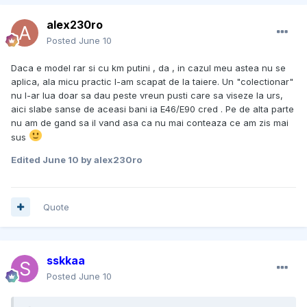
alex230ro
Posted
June 10
Daca e model rar si cu km putini , da , in cazul meu astea nu se
aplica, ala micu practic l-am scapat de la taiere. Un "colectionar"
nu l-ar lua doar sa dau peste vreun pusti care sa viseze la urs,
aici slabe sanse de aceasi bani ia E46/E90 cred . Pe de alta parte
nu am de gand sa il vand asa ca nu mai conteaza ce am zis mai
sus
Edited
June 10
by alex230ro
Quote
sskkaa
Posted
June 10