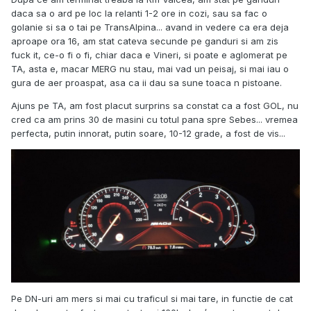
daca sa o ard pe loc la relanti 1-2 ore in cozi, sau sa fac o
golanie si sa o tai pe TransAlpina... avand in vedere ca era deja
aproape ora 16, am stat cateva secunde pe ganduri si am zis
fuck it, ce-o fi o fi, chiar daca e Vineri, si poate e aglomerat pe
TA, asta e, macar MERG nu stau, mai vad un peisaj, si mai iau o
gura de aer proaspat, asa ca ii dau sa sune toaca n pistoane.
Ajuns pe TA, am fost placut surprins sa constat ca a fost GOL, nu
cred ca am prins 30 de masini cu totul pana spre Sebes... vremea
perfecta, putin innorat, putin soare, 10-12 grade, a fost de vis...
Pe DN-uri am mers si mai cu traficul si mai tare, in functie de cat