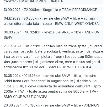
transfer - BMW GRUP WEST ORADEA
13.09.2023 - 72.000km - Stage 1 la A TEAM PERFORMANCE
04.12.2023 - 80.250km - revizie ulei BMW + filtre + schimb
uleiuri diferentiale fata + spate - BMW GRUP WEST ORADEA
06.03.2024 - 90.324km - revizie ulei ARAL + filtre - ANDRION
SERV
25.04.2024 - 98.772km - schimb placute frana spate ( nu cred
ca au mai fost schimbate vreodata ), verificat sistem climatizare
( ca tot vine vara ), completare freon ( lipseau cam 150ml dupa
4ani jumate aprox ) si igienizare clima, care a inclus obligat si
schimbarea filtrului de aer - BMW GRUP WEST ORADEA
10.05.2024 - 101.546km - revizie ulei BMW + filtre, inlocuire
lichid frana ( era "scadent" in August oricum ) si schimb ulei
cutie ZF8HP, si ceva conducta de alimentare carburant ( apro
200lei + TVA) - toate astea pentru suma de 5000lei + TVA -
BMW GRUP WEST ORADEA
26.06.2024 - 110.186km - revizie ulei BMW + filtre - ANDRION