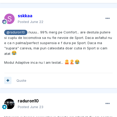
sskkaa
Posted
June 22
nuuu... 99% merg pe Comfort... are destula putere
@raduron10
si cuplu de locomotiva sa nu fie nevoie de Sport. Daca asfaltul nu
e ca n palma/perfect suspensia e f dura pe Sport. Daca ma
"supara" careva, mai pun cateodata doar cutia in Sport si cam
atat
Modul Adaptive inca nu l am testat...
Quote
raduron10
Posted
June 23