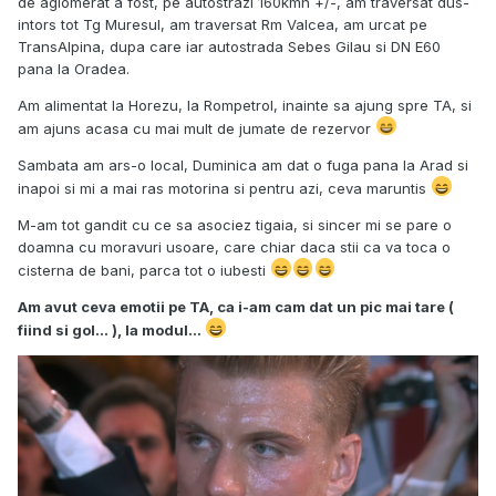
de aglomerat a fost, pe autostrazi 160kmh +/-, am traversat dus-
intors tot Tg Muresul, am traversat Rm Valcea, am urcat pe
TransAlpina, dupa care iar autostrada Sebes Gilau si DN E60
pana la Oradea.
Am alimentat la Horezu, la Rompetrol, inainte sa ajung spre TA, si
am ajuns acasa cu mai mult de jumate de rezervor
Sambata am ars-o local, Duminica am dat o fuga pana la Arad si
inapoi si mi a mai ras motorina si pentru azi, ceva maruntis
M-am tot gandit cu ce sa asociez tigaia, si sincer mi se pare o
doamna cu moravuri usoare, care chiar daca stii ca va toca o
cisterna de bani, parca tot o iubesti
Am avut ceva emotii pe TA, ca i-am cam dat un pic mai tare (
fiind si gol... ), la modul...