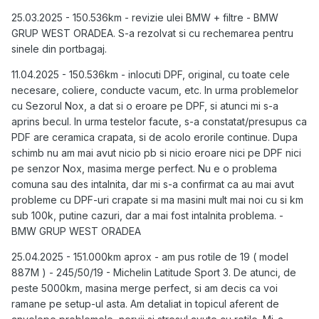
25.03.2025 - 150.536km - revizie ulei BMW + filtre - BMW
GRUP WEST ORADEA. S-a rezolvat si cu rechemarea pentru
sinele din portbagaj.
11.04.2025 - 150.536km - inlocuti DPF, original, cu toate cele
necesare, coliere, conducte vacum, etc. In urma problemelor
cu Sezorul Nox, a dat si o eroare pe DPF, si atunci mi s-a
aprins becul. In urma testelor facute, s-a constatat/presupus ca
PDF are ceramica crapata, si de acolo erorile continue. Dupa
schimb nu am mai avut nicio pb si nicio eroare nici pe DPF nici
pe senzor Nox, masima merge perfect. Nu e o problema
comuna sau des intalnita, dar mi s-a confirmat ca au mai avut
probleme cu DPF-uri crapate si ma masini mult mai noi cu si km
sub 100k, putine cazuri, dar a mai fost intalnita problema. -
BMW GRUP WEST ORADEA
25.04.2025 - 151.000km aprox - am pus rotile de 19 ( model
887M ) - 245/50/19 - Michelin Latitude Sport 3. De atunci, de
peste 5000km, masina merge perfect, si am decis ca voi
ramane pe setup-ul asta. Am detaliat in topicul aferent de