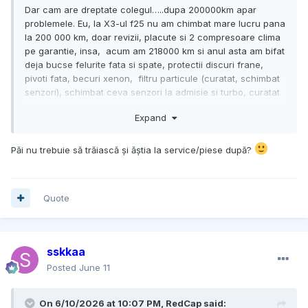
Dar cam are dreptate colegul…..dupa 200000km apar
problemele. Eu, la X3-ul f25 nu am chimbat mare lucru pana
la 200 000 km, doar revizii, placute si 2 compresoare clima
pe garantie, insa, acum am 218000 km si anul asta am bifat
deja bucse felurite fata si spate, protectii discuri frane,
pivoti fata, becuri xenon, filtru particule (curatat, schimbat
senzori), schimbat ceva senzori la admisie si turbo, curatat
admisia.
Expand
Din pacate nu s-a inventat masina care nu se strica
Păi nu trebuie să trăiască și ăștia la service/piese după?
Quote
sskkaa
Posted
June 11
On 6/10/2026 at 10:07 PM,
RedCap
said: