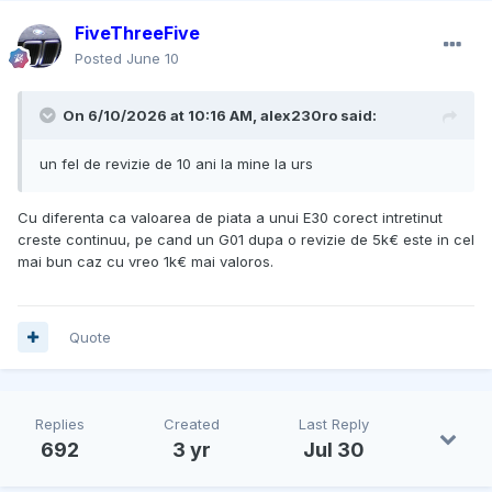
FiveThreeFive
Posted
June 10
On 6/10/2026 at 10:16 AM,
alex230ro
said:
un fel de revizie de 10 ani la mine la urs
Cu diferenta ca valoarea de piata a unui E30 corect intretinut
creste continuu, pe cand un G01 dupa o revizie de 5k€ este in cel
mai bun caz cu vreo 1k€ mai valoros.
Quote
Replies
Created
Last Reply
692
3 yr
Jul 30