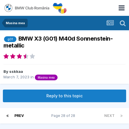
Masina mea
BMW X3 (G01) M40d Sonnenstein-
g01
metallic
By
sskkaa
March 7, 2023
in
Masina mea
Reply to this topic
PREV
Page 28 of 28
NEXT