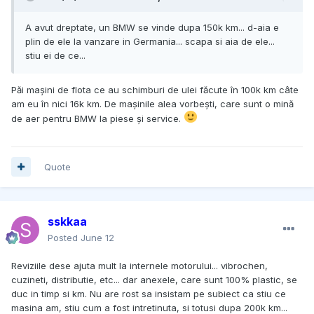
A avut dreptate, un BMW se vinde dupa 150k km... d-aia e
plin de ele la vanzare in Germania... scapa si aia de ele...
stiu ei de ce...
Păi mașini de flota ce au schimburi de ulei făcute în 100k km câte
am eu în nici 16k km. De mașinile alea vorbești, care sunt o mină
de aer pentru BMW la piese și service.
Quote
sskkaa
Posted
June 12
Reviziile dese ajuta mult la internele motorului... vibrochen,
cuzineti, distributie, etc... dar anexele, care sunt 100% plastic, se
duc in timp si km. Nu are rost sa insistam pe subiect ca stiu ce
masina am, stiu cum a fost intretinuta, si totusi dupa 200k km...