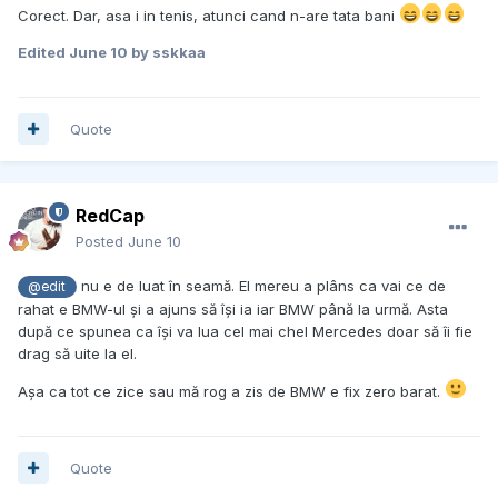
Corect. Dar, asa i in tenis, atunci cand n-are tata bani
Edited
June 10
by sskkaa
Quote
RedCap
Posted
June 10
nu e de luat în seamă. El mereu a plâns ca vai ce de
@edit
rahat e BMW-ul și a ajuns să își ia iar BMW până la urmă. Asta
după ce spunea ca își va lua cel mai chel Mercedes doar să îi fie
drag să uite la el.
Așa ca tot ce zice sau mă rog a zis de BMW e fix zero barat.
Quote