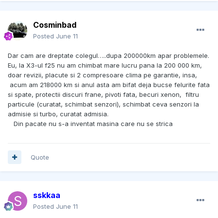
Cosminbad
Posted
June 11
Dar cam are dreptate colegul…..dupa 200000km apar problemele.
Eu, la X3-ul f25 nu am chimbat mare lucru pana la 200 000 km,
doar revizii, placute si 2 compresoare clima pe garantie, insa,
acum am 218000 km si anul asta am bifat deja bucse felurite fata
si spate, protectii discuri frane, pivoti fata, becuri xenon, filtru
particule (curatat, schimbat senzori), schimbat ceva senzori la
admisie si turbo, curatat admisia.
Din pacate nu s-a inventat masina care nu se strica
Quote
sskkaa
Posted
June 11