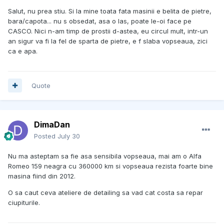
Salut, nu prea stiu. Si la mine toata fata masinii e belita de pietre,
bara/capota... nu s obsedat, asa o las, poate le-oi face pe
CASCO. Nici n-am timp de prostii d-astea, eu circul mult, intr-un
an sigur va fi la fel de sparta de pietre, e f slaba vopseaua, zici
ca e apa.
Quote
DimaDan
Posted
July 30
Nu ma asteptam sa fie asa sensibila vopseaua, mai am o Alfa
Romeo 159 neagra cu 360000 km si vopseaua rezista foarte bine
masina fiind din 2012.
O sa caut ceva ateliere de detailing sa vad cat costa sa repar
ciupiturile.