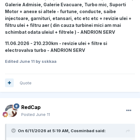
Galerie Admisie, Galerie Evacuare, Turbo mic, Suporti
Motor + anexe si altele - furtune, conducte, saibe
injectoare, garnituri, etansari, etc etc etc + revizie ulei +
filtru ulei + filtru aer ( din cauza turbinei mici am mai
schimbat odata uleiul + filtrele ) - ANDRION SERV
11.06.2026 - 210.230km - revizie ulei + filtre si
electrovalva turbo - ANDRION SERV
Edited
June 11
by sskkaa
Quote
RedCap
Posted
June 11
On 6/11/2026 at 5:19 AM,
Cosminbad
said: