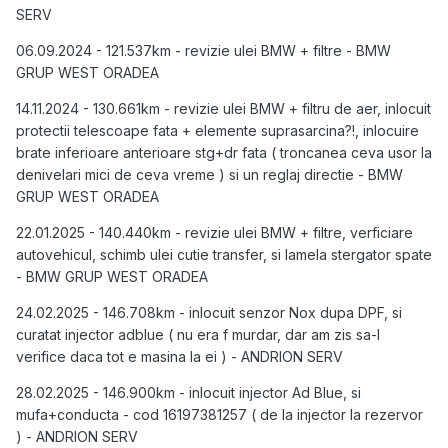
SERV
06.09.2024 - 121.537km - revizie ulei BMW + filtre - BMW
GRUP WEST ORADEA
14.11.2024 - 130.661km - revizie ulei BMW + filtru de aer, inlocuit
protectii telescoape fata + elemente suprasarcina?!, inlocuire
brate inferioare anterioare stg+dr fata ( troncanea ceva usor la
denivelari mici de ceva vreme ) si un reglaj directie - BMW
GRUP WEST ORADEA
22.01.2025 - 140.440km - revizie ulei BMW + filtre, verficiare
autovehicul, schimb ulei cutie transfer, si lamela stergator spate
- BMW GRUP WEST ORADEA
24.02.2025 - 146.708km - inlocuit senzor Nox dupa DPF, si
curatat injector adblue ( nu era f murdar, dar am zis sa-l
verifice daca tot e masina la ei ) - ANDRION SERV
28.02.2025 - 146.900km - inlocuit injector Ad Blue, si
mufa+conducta - cod 16197381257 ( de la injector la rezervor
) - ANDRION SERV