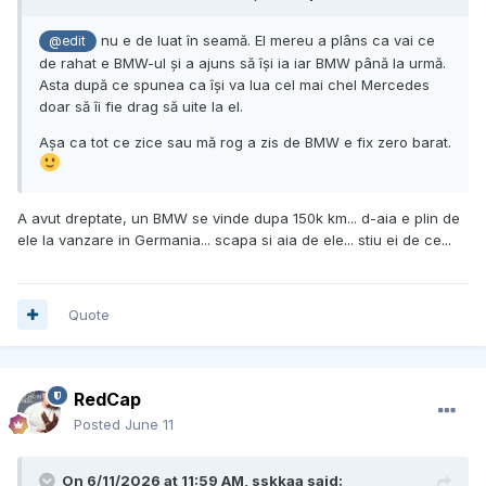
nu e de luat în seamă. El mereu a plâns ca vai ce
@edit
de rahat e BMW-ul și a ajuns să își ia iar BMW până la urmă.
Asta după ce spunea ca își va lua cel mai chel Mercedes
doar să îi fie drag să uite la el.
Așa ca tot ce zice sau mă rog a zis de BMW e fix zero barat.
A avut dreptate, un BMW se vinde dupa 150k km... d-aia e plin de
ele la vanzare in Germania... scapa si aia de ele... stiu ei de ce...
Quote
RedCap
Posted
June 11
On 6/11/2026 at 11:59 AM,
sskkaa
said: