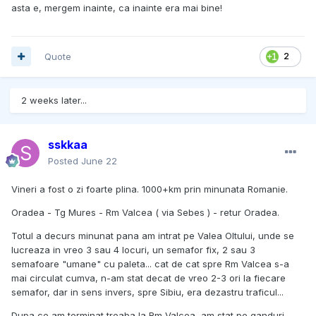
asta e, mergem inainte, ca inainte era mai bine!
Quote
2
2 weeks later...
sskkaa
Posted
June 22
Vineri a fost o zi foarte plina. 1000+km prin minunata Romanie.
Oradea - Tg Mures - Rm Valcea ( via Sebes ) - retur Oradea.
Totul a decurs minunat pana am intrat pe Valea Oltului, unde se
lucreaza in vreo 3 sau 4 locuri, un semafor fix, 2 sau 3
semafoare "umane" cu paleta... cat de cat spre Rm Valcea s-a
mai circulat cumva, n-am stat decat de vreo 2-3 ori la fiecare
semafor, dar in sens invers, spre Sibiu, era dezastru traficul...
Dupa ce am terminat treaba la Rm Valcea, am stat pe ganduri