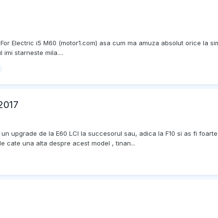
lectric i5 M60 (motor1.com) asa cum ma amuza absolut orice la simtul est
mi starneste mila....
 2017
n upgrade de la E60 LCI la succesorul sau, adica la F10 si as fi foarte i
fle cate una alta despre acest model , tinan...