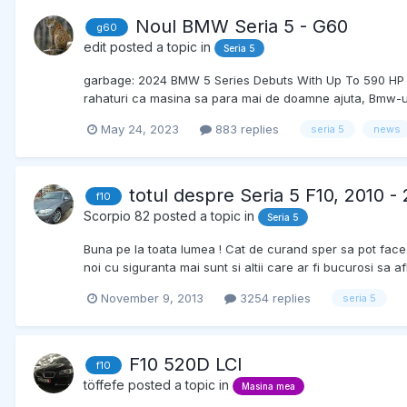
Noul BMW Seria 5 - G60
g60
edit
posted a topic in
Seria 5
garbage: 2024 BMW 5 Series Debuts With Up To 590 HP For E
rahaturi ca masina sa para mai de doamne ajuta, Bmw-ul i
May 24, 2023
883 replies
seria 5
news
totul despre Seria 5 F10, 2010 -
f10
Scorpio 82
posted a topic in
Seria 5
Buna pe la toata lumea ! Cat de curand sper sa pot face u
noi cu siguranta mai sunt si altii care ar fi bucurosi sa a
November 9, 2013
3254 replies
seria 5
F10 520D LCI
f10
töffefe
posted a topic in
Masina mea