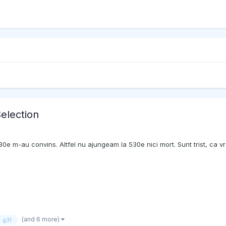
election
0e m-au convins. Altfel nu ajungeam la 530e nici mort. Sunt trist, ca vr
(and 6 more)
g31