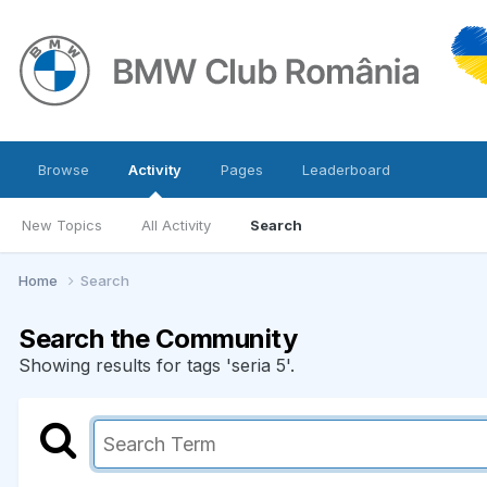
Browse
Activity
Pages
Leaderboard
New Topics
All Activity
Search
Home
Search
Search the Community
Showing results for tags 'seria 5'.