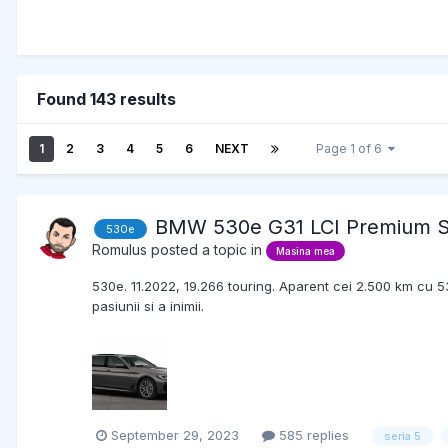
Found 143 results
1
2
3
4
5
6
NEXT
Page 1 of 6
BMW 530e G31 LCI Premium S
530e
Romulus
posted a topic in
Masina mea
530e. 11.2022, 19.266 touring. Aparent cei 2.500 km cu 53
pasiunii si a inimii.
September 29, 2023
585 replies
seria 5