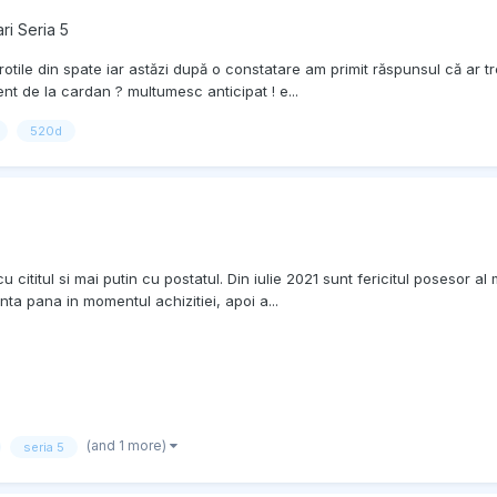
ri Seria 5
otile din spate iar astăzi după o constatare am primit răspunsul că ar 
t de la cardan ? multumesc anticipat ! e...
520d
cititul si mai putin cu postatul. Din iulie 2021 sunt fericitul posesor al
ta pana in momentul achizitiei, apoi a...
(and 1 more)
seria 5