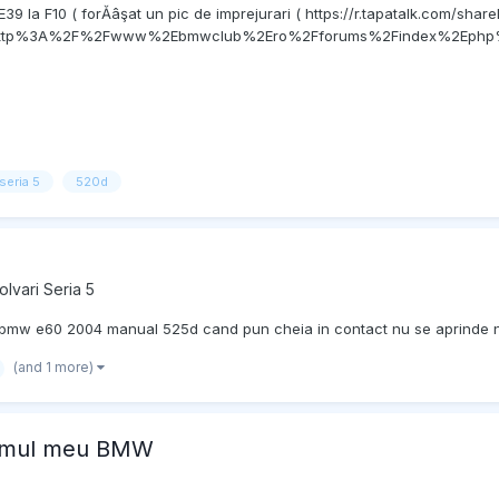
E39 la F10 ( forĂâşat un pic de imprejurari ( https://r.tapatalk.com/share
l=http%3A%2F%2Fwww%2Ebmwclub%2Ero%2Fforums%2Findex%2Ephp%3F%2
seria 5
520d
lvari Seria 5
La bmw e60 2004 manual 525d cand pun cheia in contact nu se aprinde 
(and 1 more)
rimul meu BMW