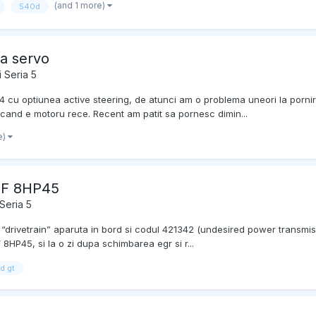
(and 1 more)
540d
a servo
 Seria 5
 optiunea active steering, de atunci am o problema uneori la pornire
a cand e motoru rece. Recent am patit sa pornesc dimin...
e)
 ZF 8HP45
Seria 5
“drivetrain” aparuta in bord si codul 421342 (undesired power transmissi
HP45, si la o zi dupa schimbarea egr si r...
d gt