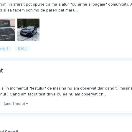
forum, in sfarsit pot spune ca ma alatur "cu arme si bagaje" comunitatii.
ci si sa facem schimb de pareri cat mai u...
eria 5
520d
t
 si in momentul "testului" de masina nu am observat dar cand tii masin
nut ) Cand am facut test drive cu ea nu am observat ch...
(and 1 more)
ri Seria 5