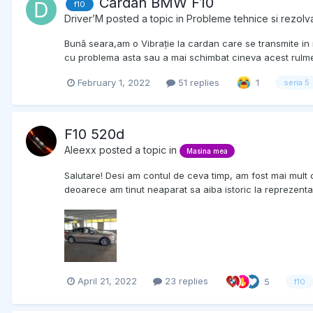
Cardan BMW F10
f10
Driver’M
posted a topic in
Probleme tehnice si rezolva
Bună seara,am o Vibrație la cardan care se transmite in r
cu problema asta sau a mai schimbat cineva acest rulmen
February 1, 2022
51 replies
1
seria 5
F10 520d
Aleexx
posted a topic in
Masina mea
Salutare! Desi am contul de ceva timp, am fost mai mult cu 
deoarece am tinut neaparat sa aiba istoric la reprezentan
April 21, 2022
23 replies
5
f10