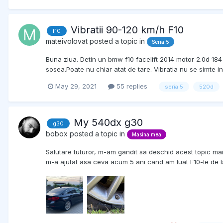
Vibratii 90-120 km/h F10
f10
mateivolovat
posted a topic in
Seria 5
Buna ziua. Detin un bmw f10 facelift 2014 motor 2.0d 184 
sosea.Poate nu chiar atat de tare. Vibratia nu se simte in v
May 29, 2021
55 replies
seria 5
520d
My 540dx g30
g30
bobox
posted a topic in
Masina mea
Salutare tuturor, m-am gandit sa deschid acest topic mai m
m-a ajutat asa ceva acum 5 ani cand am luat F10-le de l