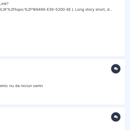
Link?
Ftopic%2F169499-E39-520D-EE ). Long story short, d...
nimic nu da niciun semn