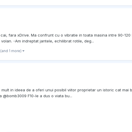
cai, fara xDrive. Ma confrunt cu o vibratie in toata masina intre 90-12
olan. -Am indreptat jantele, echilibrat rotile, deg...
(and 1 more)
ult in ideea de a oferi unui posibil viitor proprietar un istoric cat mai
a @bomb3009 F10-le a dus o viata bu...