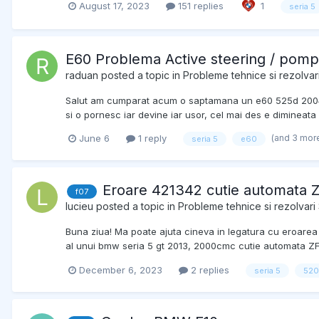
August 17, 2023
151 replies
1
seria 5
E60 Problema Active steering / pomp
raduan
posted a topic in
Probleme tehnice si rezolvari
Salut am cumparat acum o saptamana un e60 525d 2004 cu
si o pornesc iar devine iar usor, cel mai des e dimineat
(and 3 mor
June 6
1 reply
seria 5
e60
Eroare 421342 cutie automata
f07
lucieu
posted a topic in
Probleme tehnice si rezolvari 
Buna ziua! Ma poate ajuta cineva in legatura cu eroarea 
al unui bmw seria 5 gt 2013, 2000cmc cutie automata ZF 8
December 6, 2023
2 replies
seria 5
520