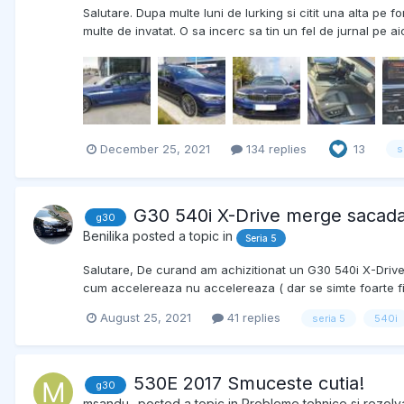
Salutare. Dupa multe luni de lurking si citit una alta pe 
multe de invatat. O sa incerc sa tin un fel de jurnal pe ai
December 25, 2021
134 replies
13
s
G30 540i X-Drive merge sacada
g30
Benilika
posted a topic in
Seria 5
Salutare, De curand am achizitionat un G30 540i X-Drive
cum accelereaza nu accelereaza ( dar se simte foarte fi
August 25, 2021
41 replies
seria 5
540i
530E 2017 Smuceste cutia!
g30
msandu_
posted a topic in
Probleme tehnice si rezolva