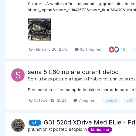
Salutare, A venit in sfarsit momentul upgrade-ului, de la 
share_type=t&share_fid=41573&share_tid=169499&ur
February 26, 2018
304 replies
10
seria 5 E60 nu are curent deloc
Sergiu boss
posted a topic in
Probleme tehnice si rezo
Pun contactul si nu se aprinde nici un martor in bord 
October 12, 2023
7 replies
seria 5
e60
G31 520d XDrive Med Blue - P
g31
phunctionist
posted a topic in
Masina mea