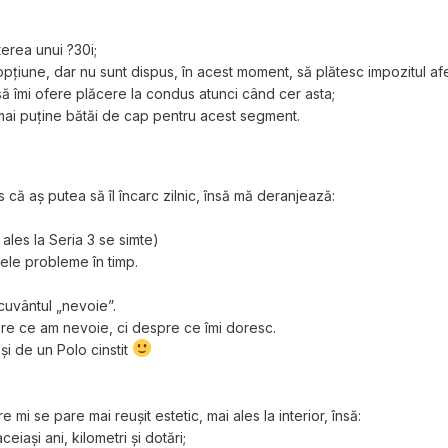
erea unui ?30i;
ma opțiune, dar nu sunt dispus, în acest moment, să plătesc impozitul af
 să îmi ofere plăcere la condus atunci când cer asta;
 mai puține bătăi de cap pentru acest segment.
 că aș putea să îl încarc zilnic, însă mă deranjează:
ales la Seria 3 se simte)
lele probleme în timp.
cuvântul „nevoie”.
re ce am nevoie, ci despre ce îmi doresc.
și de un Polo cinstit
e mi se pare mai reușit estetic, mai ales la interior, însă:
iași ani, kilometri și dotări;