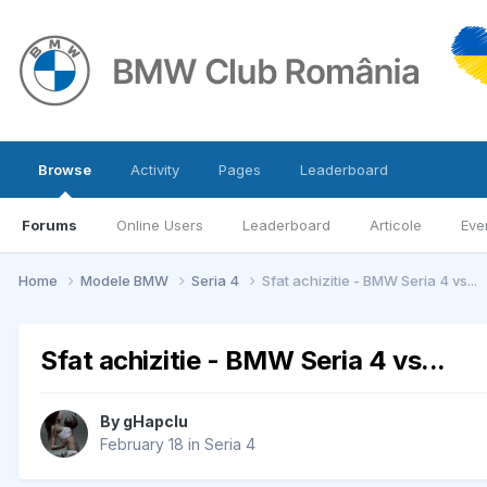
Browse
Activity
Pages
Leaderboard
Forums
Online Users
Leaderboard
Articole
Eve
Home
Modele BMW
Seria 4
Sfat achizitie - BMW Seria 4 vs...
Sfat achizitie - BMW Seria 4 vs...
By
gHapcIu
February 18
in
Seria 4