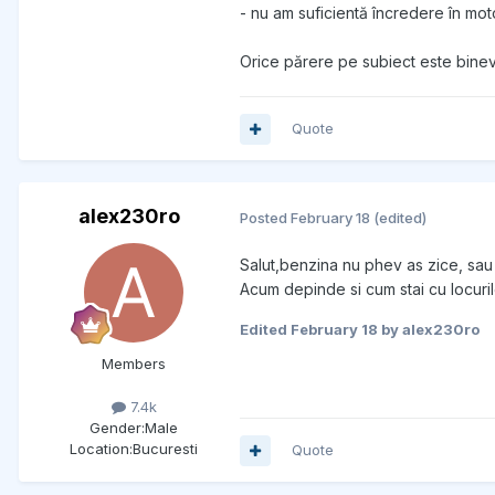
- nu am suficientă încredere în moto
Orice părere pe subiect este bineve
Quote
alex230ro
Posted
February 18
(edited)
Salut,benzina nu phev as zice, sau
Acum depinde si cum stai cu locuril
Edited
February 18
by alex230ro
Members
7.4k
Gender:
Male
Location:
Bucuresti
Quote