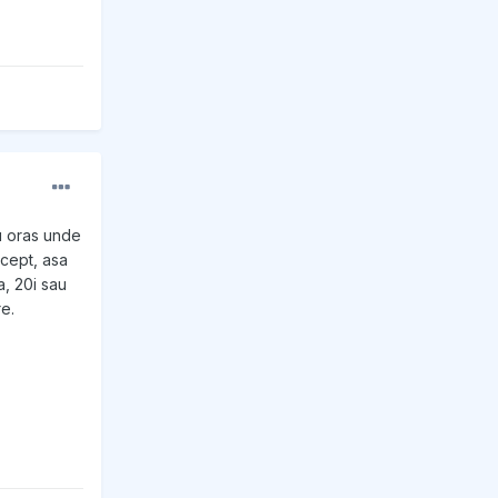
ru oras unde
cept, asa
a, 20i sau
re.