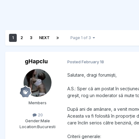
1
2
3
NEXT
Page 1 of 3
gHapcIu
Posted
February 18
Salutare, dragi forumiști,
A.S.: Sper că am postat în secțiune
greșit, rog un moderator să mute t
Members
După ani de amânare, a venit momen
20
Aceasta va fi folosită în proporție
Gender:
Male
care înclin serios către benzină, d
Location:
Bucuresti
Criterii generale: