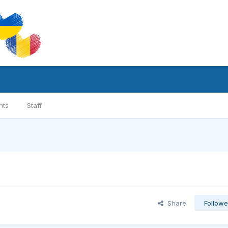
nts
Staff
Share
Followe