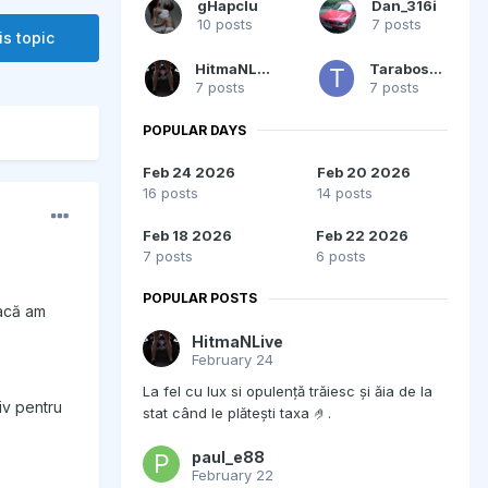
gHapcIu
Dan_316i
10 posts
7 posts
is topic
HitmaNLive
Tarabostes
7 posts
7 posts
POPULAR DAYS
Feb 24 2026
Feb 20 2026
16 posts
14 posts
Feb 18 2026
Feb 22 2026
7 posts
6 posts
POPULAR POSTS
Dacă am
HitmaNLive
February 24
La fel cu lux si opulență trăiesc și ăia de la
iv pentru
stat când le plătești taxa 🤌.
paul_e88
February 22