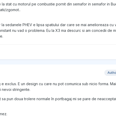
e la stat cu motorul pe combustie pornit din semafor in semafor in Buc
atii/zgomot..
la sedanele PHEV e lipsa spatiului dar care se mai amelioreaza cu v
constant nu vad o problema. Eu la X3 ma descurc si am concedii de mu
ce.
Auth
 e exclus. E un design cu care nu pot comunica sub nicio forma. Mai
 nevoi stringente.
t sa pun doua trolere normale în portbagaj mi se pare de neacceptat.
inez.