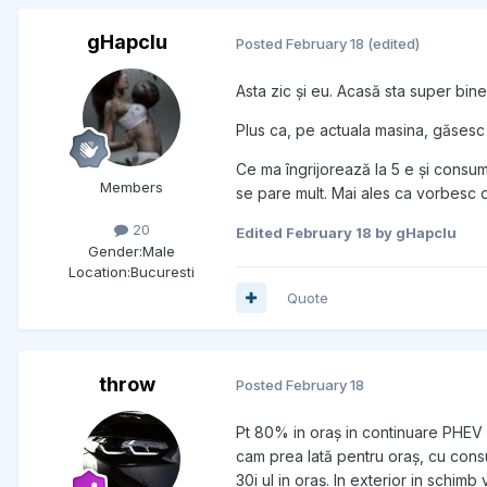
gHapcIu
Posted
February 18
(edited)
Asta zic și eu. Acasă sta super bine,
Plus ca, pe actuala masina, găsesc 
Ce ma îngrijorează la 5 e și consumu
Members
se pare mult. Mai ales ca vorbesc d
20
Edited
February 18
by gHapcIu
Gender:
Male
Location:
Bucuresti
Quote
throw
Posted
February 18
Pt 80% in oraș in continuare PHEV u
cam prea lată pentru oraș, cu consu
30i ul in oraș. In exterior in schimb va