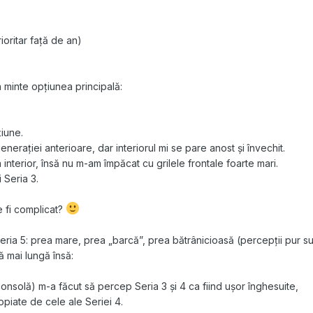
ioritar față de an)
minte opțiunea principală:
țiune.
enerației anterioare, dar interiorul mi se pare anost și învechit.
interior, însă nu m-am împăcat cu grilele frontale foarte mari.
 Seria 3.
e fi complicat?
ia 5: prea mare, prea „barcă”, prea bătrânicioasă (percepții pur su
mai lungă însă:
consolă) m-a făcut să percep Seria 3 și 4 ca fiind ușor înghesuite,
opiate de cele ale Seriei 4.