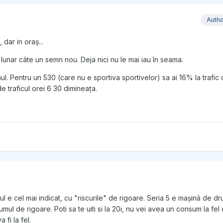
Auth
 dar in oraș...
lunar câte un semn nou. Deja nici nu le mai iau în seama.
l. Pentru un 530 (care nu e sportiva sportivelor) sa ai 16% la trafic
e traficul orei 6 30 dimineața.
l e cel mai indicat, cu "riscurile" de rigoare. Seria 5 e mașină de dr
mul de rigoare. Poti sa te uiti si la 20i, nu vei avea un consum la fe
 fi la fel.