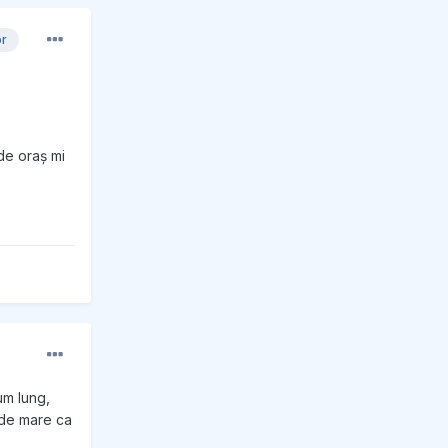
or
 de oraș mi
um lung,
l de mare ca