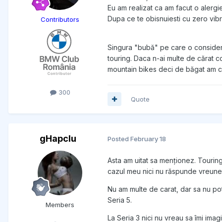
Eu am realizat ca am facut o alergi
Dupa ce te obisnuiesti cu zero vibr
Contributors
Singura "bubă" pe care o consider 
touring. Daca n-ai multe de cărat 
mountain bikes deci de băgat am 
300
Quote
gHapcIu
Posted
February 18
Asta am uitat sa menționez. Touring
cazul meu nici nu răspunde vreunei
Nu am multe de carat, dar sa nu po
Seria 5.
Members
La Seria 3 nici nu vreau sa îmi imag