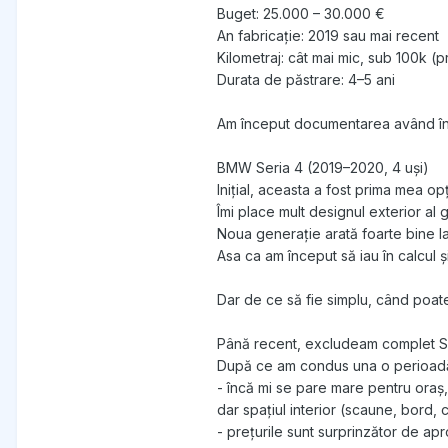
Buget: 25.000 – 30.000 €
An fabricație: 2019 sau mai recent
Kilometraj: cât mai mic, sub 100k (pr
Durata de păstrare: 4–5 ani
Am început documentarea având în 
BMW Seria 4 (2019–2020, 4 uși)
Inițial, aceasta a fost prima mea op
Îmi place mult designul exterior al g
Noua generație arată foarte bine la 
Asa ca am început să iau în calcul și
Dar de ce să fie simplu, când poat
Până recent, excludeam complet Ser
După ce am condus una o perioadă 
- încă mi se pare mare pentru oraș,
dar spațiul interior (scaune, bord, 
- prețurile sunt surprinzător de apr