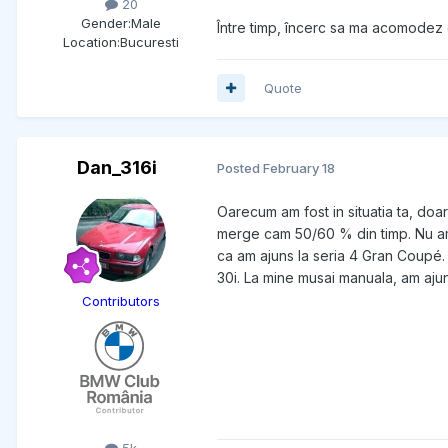
20
Gender:
Male
Între timp, încerc sa ma acomodez c
Location:
Bucuresti
Quote
Dan_316i
Posted
February 18
Oarecum am fost in situatia ta, doa
merge cam 50/60 % din timp. Nu am
ca am ajuns la seria 4 Gran Coupé.
30i. La mine musai manuala, am ajun
Contributors
5k