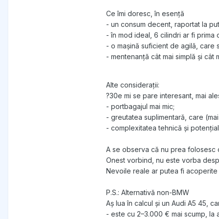
Ce îmi doresc, în esență
- un consum decent, raportat la put
- în mod ideal, 6 cilindri ar fi pri
- o mașină suficient de agilă, care
- mentenanță cât mai simplă și cât
Alte considerații:
?30e mi se pare interesant, mai ales
- portbagajul mai mic;
- greutatea suplimentară, care (mai 
- complexitatea tehnică și potenția
A se observa că nu prea folosesc 
Onest vorbind, nu este vorba desp
Nevoile reale ar putea fi acoperite 
P.S.: Alternativă non-BMW
Aș lua în calcul și un Audi A5 45, car
- este cu 2–3.000 € mai scump, la ace