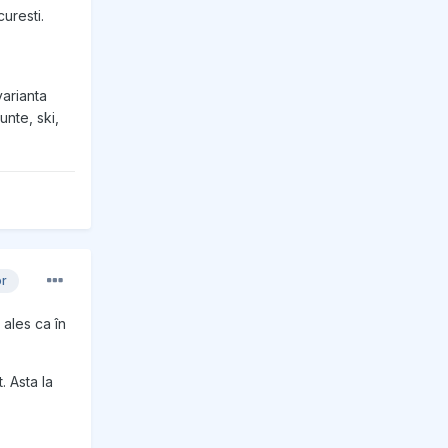
uresti.
arianta
nte, ski,
or
 ales ca în
 Asta la