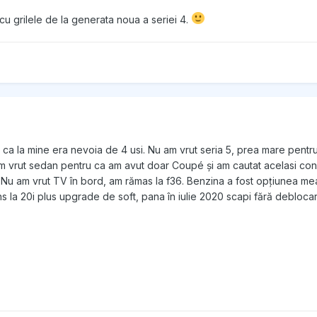
u grilele de la generata noua a seriei 4.
r ca la mine era nevoia de 4 usi. Nu am vrut seria 5, prea mare pent
 vrut sedan pentru ca am avut doar Coupé și am cautat acelasi con
 Nu am vrut TV în bord, am rămas la f36. Benzina a fost opțiunea me
s la 20i plus upgrade de soft, pana în iulie 2020 scapi fără debloca